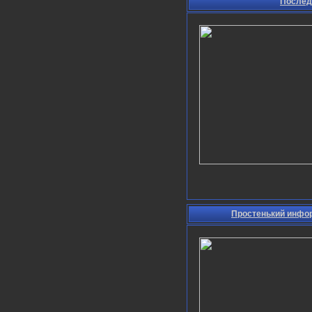
Послед
Простенький инфор