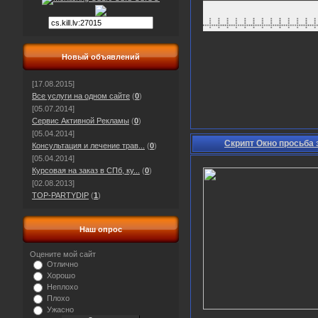
Новый объявлений
[17.08.2015]
Все услуги на одном сайте
(
0
)
[05.07.2014]
Сервис Активной Рекламы
(
0
)
[05.04.2014]
Скрипт Окно просьба 
Консультация и лечение трав...
(
0
)
[05.04.2014]
Курсовая на заказ в СПб, ку...
(
0
)
[02.08.2013]
TOP-PARTYDIP
(
1
)
Наш опрос
Оцените мой сайт
Отлично
Хорошо
Неплохо
Плохо
Ужасно