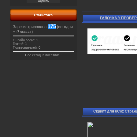
Статистика
ГАЛОЧКА У ПРОВЕ
175
Зарегистрировано
(сегодня
+
0 новых
)
Онлайн всего:
1
Гостей:
1
Пользователей:
0
Нас сегодня посетиле :
Скрипт для uCoz Стран