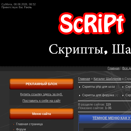
Суббота, 08.08.2026, 08:52
Приветствую Вас
Гость
Главная
|
Все 
Главная
»
Каталог Шаблонов
» Скр
РЕКЛАМНЫЙ БЛОК
Скрипты php для ucoz
Скр
[3]
[52]
Купить ссылку здесь за
руб.
Скрипты для форума
Ск
[4]
Поставить к себе на сайт
В разделе сайтов
:
119
Показано сайтов
:
1-35
Меню сайта
ТЁМНОЕ МЕНЮ КАК 
Главная страница
Форум