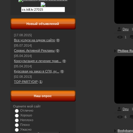
Новый объявлений
Deu
1
[17.08.2015]
1
Все услуги на одном сайте
(
0
)
[05.07.2014]
Сервис Активной Рекламы
(
0
)
Philipp Ra
[05.04.2014]
Консультация и лечение трав...
(
0
)
[05.04.2014]
Курсовая на заказ в СПб, ку...
(
0
)
[02.08.2013]
TOP-PARTYDIP
(
1
)
Наш опрос
Оцените мой сайт
Deu
1
Отлично
Хорошо
6
Неплохо
Плохо
Ужасно
Bodybange