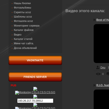
Нашы Кнопки
Фотоальбомы
Видео этого канала
:
Скрипты ucoz
Шаблоны ucoz
Best of Ha
Фотошопа ucoz
Мониторинг сервера
Каталог файлов
Видео
Каталог статей
Мини чат сайта.
Доска объявлений
VKONTAKTE
Deu
1
0
FRIENDS SERVER
R.I.O. feat
PUB