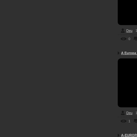
Deu
1
0
A Europa -
Deu
1
1
A-EUROPA