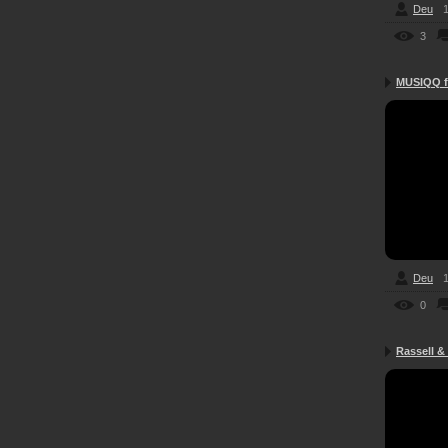
Deu
1
3
MUSIQQ fe
Deu
1
0
Rassell & 