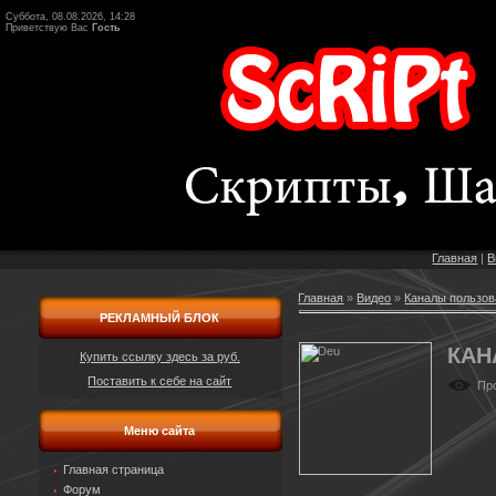
Суббота, 08.08.2026, 14:28
Приветствую Вас
Гость
Главная
|
В
Главная
»
Видео
»
Каналы пользов
РЕКЛАМНЫЙ БЛОК
КАН
Купить ссылку здесь за
руб.
Поставить к себе на сайт
Пр
Меню сайта
Главная страница
Форум