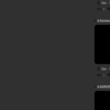
Deu
1
0
A-Europa 
Deu
1
1
A-EUROPA