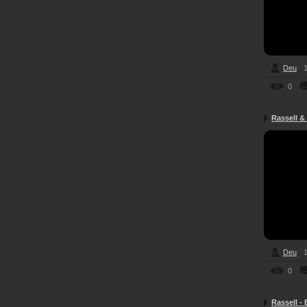
Deu
1
0
Rassell &
Deu
1
0
Rassell -